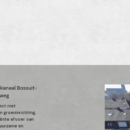
kanaal Bossuit-
nweg
ject met
n groeninrichting.
iënte afvoer van
duurzame en