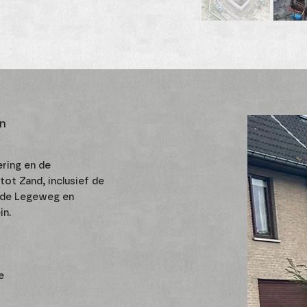
in
ering en de
t Zand, inclusief de
 de Legeweg en
in.
e