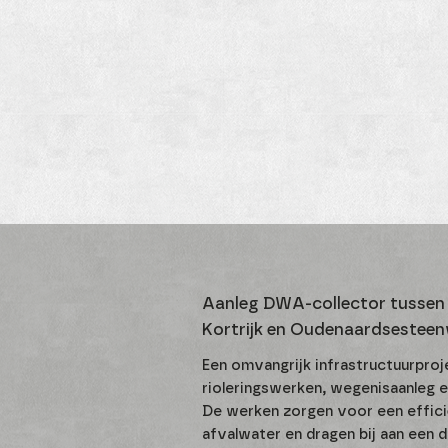
Aanleg DWA-collector tussen 
Kortrijk en Oudenaardsestee
Een omvangrijk infrastructuurpro
rioleringswerken, wegenisaanleg e
De werken zorgen voor een effic
afvalwater en dragen bij aan een 