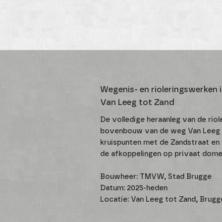
Wegenis- en rioleringswerken 
Van Leeg tot Zand
De volledige heraanleg van de riol
bovenbouw van de weg Van Leeg to
kruispunten met de Zandstraat en
de afkoppelingen op privaat dome
Bouwheer: TMVW, Stad Brugge
Datum: 2025-heden
Locatie: Van Leeg tot Zand, Brugg