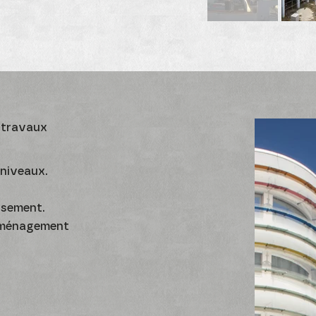
 travaux
 niveaux.
ssement.
 aménagement