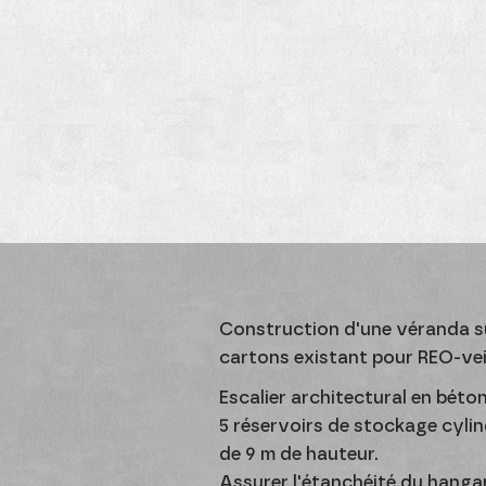
Construction d'une véranda s
cartons existant pour REO-vei
Escalier architectural en béto
5 réservoirs de stockage cyli
de 9 m de hauteur.
Assurer l'étanchéité du hangar