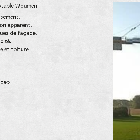
potable Woumen
ssement.
on apparent.
ues de façade.
cité.
e et toiture
roep