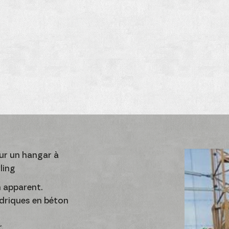
ur un hangar à
ling
n apparent.
ndriques en béton
.