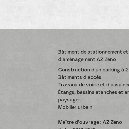
Bâtiment de stationnement et
d'aménagement AZ Zeno
Construction d'un parking à 2
Bâtiments d'accès.
Travaux de voirie et d'assaini
Étangs, bassins étanches et
paysager.
Mobilier urbain.
Maître d'ouvrage : AZ Zeno