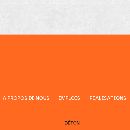
Changements souterrrains
à Harelbeke
A PROPOS DE NOUS
EMPLOIS
RÉALISATIONS
BÉTON